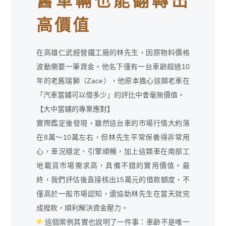
舊車輛也能翻轉出
高價值
在高雄仁武經營鐵工廠的林先生，因原物料價格
波動需要一筆資金。他名下僅有一台車齡超過10
年的老舊瑞獅（Zace），他原本擔心這類老車在
「汽車當鋪可以借多少」的評比中會毫無價值。
【大中當鋪的專業應對】
實際鑑定後發現，雖然這台車的市場行情大約落
在8萬～10萬左右，但林先生平常保養得非常用
心，車況穩定、引擎順暢，加上這類車在南部工
地載貨市場需求高，具備不錯的實用價值。最
終，我們評估後直接核出15萬元的借款額度，不
僅高於一般市場認知，還協助林先生在當天就完
成撥款，順利解決資金壓力。
這個案例其實也說明了一件事：車齡不是唯一