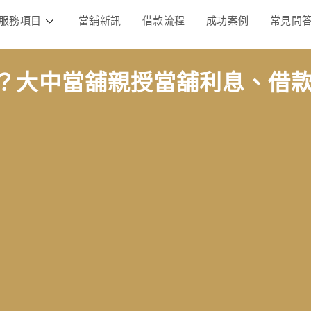
服務項目
當舖新訊
借款流程
成功案例
常見問
？大中當舖親授當舖利息、借