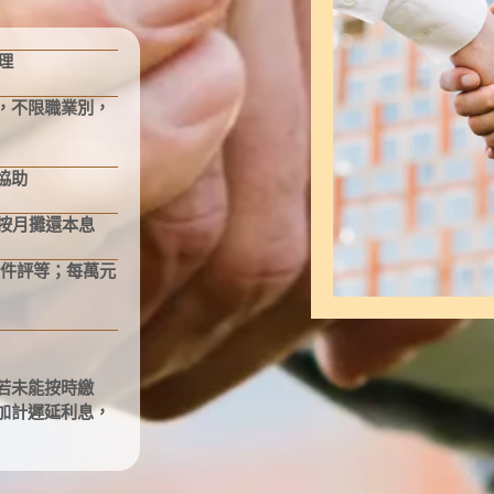
理
，不限職業別，
協助
按月攤還本息
條件評等；每萬元
若未能按時繳
加計遲延利息，