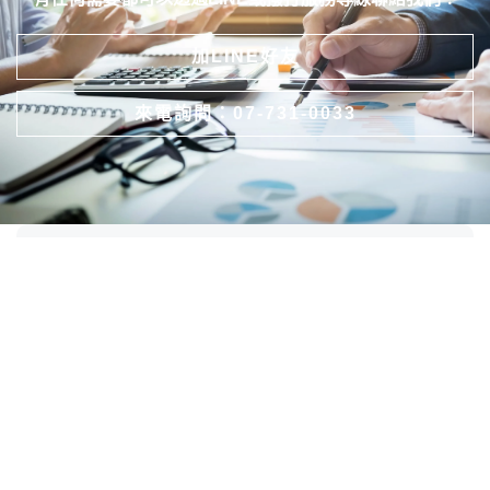
加LINE好友
來電詢問：07-731-0033
立即諮詢
高雄大中當鋪
24小時服務專線：07-731-0033
公司聯絡地址：833高雄市鳥松區中正路387之12號
關於我們
公司簡介
借款流程
成功案例
常見問答
交通位置