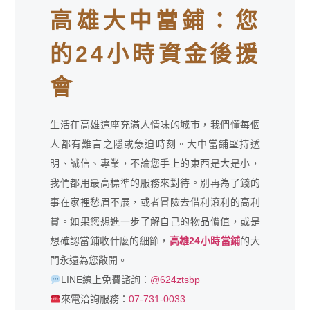
高雄大中當鋪：您
的24小時資金後援
會
生活在高雄這座充滿人情味的城市，我們懂每個
人都有難言之隱或急迫時刻。大中當鋪堅持透
明、誠信、專業，不論您手上的東西是大是小，
我們都用最高標準的服務來對待。別再為了錢的
事在家裡愁眉不展，或者冒險去借利滾利的高利
貸。如果您想進一步了解自己的物品價值，或是
想確認當鋪收什麼的細節，
高雄24小時當鋪
的大
門永遠為您敞開。
LINE線上免費諮詢：
@624ztsbp
來電洽詢服務：
07-731-0033