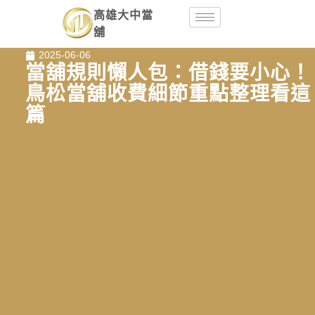
高雄大中當
舖
2025-06-06
當舖規則懶人包：借錢要小心！
鳥松當舖收費細節重點整理看這
篇