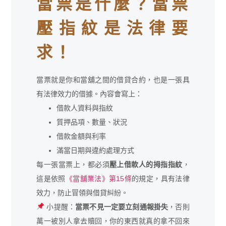
當票是什麼？當票
壓指紋是法律要
求！
當票就是你和當舖之間的借貸合約，也是一張具
有法律效力的借據。內容會寫上：
借款人資料與指紋
質押品項、數量、狀況
借款金額與利率
滿當日期與違約處理方式
每一張當票上，都必須
壓上借款人的拇指指紋
，
這是依照
《當舖業法》第15條
的規定，具有法律
效力，防止冒領與借貸糾紛。
小提醒：
當票不見一定要立刻通報掛失
，否則
萬一被別人拿去贖回，你的東西就真的拿不回來