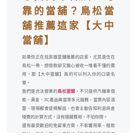
靠的當舖？鳥松當
舖推薦這家【大中
當舖】
如果你正在找高雄當舖推薦的店家，尤其是住在
鳥松一帶、想借款卻又擔心被收一堆看不懂的費
用，那【大中當舖】真的可以列入你的口袋名
單。
我們是合法營業的
鳥松當舖
，不只提供汽機車借
款、黃金、3C產品典當等多元服務，當票內容清
楚、現場都會逐條解說，也會主動告知利息與倉
棧費的計算方式，沒有隱藏費用、不怕你問。
還有最受歡迎的免留車方案，不影響用車、撥款
又快，很多人第一次來就說「早知道就不用再東