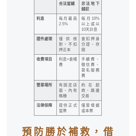
合法當鋪
非法地下
錢莊
利息
每月最高
每月10%
2.5%
以上或以
10天計息
證件處理
僅供核
會扣押身
對，不扣
分證、存
押正本
摺
收費項目
利息+倉棧
手續費、
費
徵信費、
莫名服務
費
營業場所
有固定店
約在超
面、內有
商、路邊
格柵
交易
法律保障
提供正式
僅簽借據
當票
或本票
預防勝於補救，借