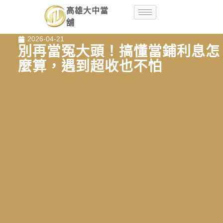
高雄大中當
舖
2026-04-21
別再當冤大頭！搞懂當鋪利息怎
麼算，遇到超收也不怕