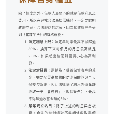
除了額度之外，借款人最關心的就是借款利息及
費用，所以在尋找合法鳥松當鋪時，一定要認明
政府立案、合法經商的店家，因為其收費完全受
到《當鋪業法》的嚴格規範。
法定利息上限：
法定年利率最高不得超過
30%，換算下來每個月的月息最高就是
2.5%，如果超出這個範圍請小心為高利
貸。
法定倉棧費：
當鋪為了妥善保管客戶的黃
金，需要配置高規格的防潮保險箱與全天
候監控系統，因此法律除了利息外還允許
收取一筆「倉棧費」（即保管費），最高
不得超過收當金額的5%。
嚴禁巧立名目：
除了上述的利息與倉棧
費，合法的當鋪絕對不能額外收取手續