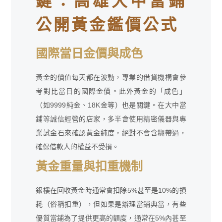
鍵：高雄大中當鋪
公開黃金鑑價公式
國際當日金價與成色
黃金的價值每天都在波動，專業的借貸機構會參
考對比當日的國際金價。此外黃金的「成色」
（如9999純金、18K金等）也是關鍵。在大中當
鋪等誠信經營的店家，多半會使用精密儀器與專
業試金石來確認黃金純度，絕對不會含糊帶過，
確保借款人的權益不受損。
黃金重量與扣重機制
銀樓在回收黃金時通常會扣除5%甚至是10%的損
耗（俗稱扣重），但如果是辦理當鋪典當，有些
優質當鋪為了提供更高的額度，通常在5%內甚至