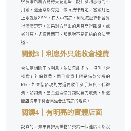
很多網路廣告寫得天花亂墜，說什麼利息低到不
用錢，這通常都有鬼。依照法律規定，當鋪月息
上限就是2.5%。在大中當鋪，利息怎麼算都會算
得清清楚楚。如果對方開出的月息高得離譜，或
者計算方式模稜兩可，那絕對不是正統的合法管
道。
關鍵3｜利息外只能收倉棧費
合法當鋪除了收利息，依法只能多收一項叫「倉
棧費」的保管費，而且收費上限是借款金額的
5%。如果您發現對方還要收什麼手續費、代辦
費、諮詢費，甚至還沒借到錢就要先收費，那這
間店肯定不符合高雄合法當鋪的規範。
關鍵4｜有明亮的實體店面
說真的，如果要把貴重物品交給一個連店面都沒