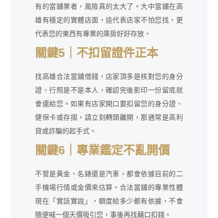
有的當鋪業者，風險真的太大了。大中當鋪在高
雄有穩定的實體店面，這代表店家不怕您找，更
代表您的東西有專業的庫房好好存放。
關鍵5｜不扣留證件正本
找高雄合法當鋪借錢，店家頂多是核對您的身分
證、行照是不是本人，確認完後影印一份留底就
會還給您。如果有店家開口要扣留您的身分證、
健保卡或存摺，請立刻轉頭離開，那通常是高利
貸或詐騙的起手式。
關鍵6｜專業鑑定不亂開價
不管是黃金、名錶還是汽車，都會依據目前的二
手機場行情或金價來估算。合法當鋪的專業性體
現在「實話實說」，額度給多少都有依據，不會
隨便喊一個天價吸引您，事後再找藉口扣錢。