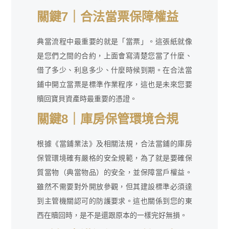
關鍵7｜合法當票保障權益
典當流程中最重要的就是「當票」。這張紙就像
是您們之間的合約，上面會寫清楚您當了什麼、
借了多少、利息多少、什麼時候到期。在合法當
鋪中開立當票是標準作業程序，這也是未來您要
贖回寶貝資產時最重要的憑證。
關鍵8｜庫房保管環境合規
根據《當鋪業法》及相關法規，合法當鋪的庫房
保管環境確有嚴格的安全規範，為了就是要確保
質當物（典當物品）的安全，並保障當戶權益。
雖然不需要對外開放參觀，但其建設標準必須達
到主管機關認可的防護要求。這也關係到您的東
西在贖回時，是不是還跟原本的一樣完好無損。