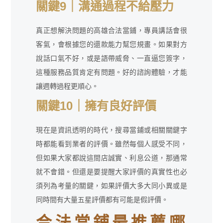
關鍵9｜溝通過程不給壓力
真正想解決問題的高雄合法當鋪，專員講話會很
客氣，會根據您的還款能力幫您規畫。如果對方
說話口氣不好，或是語帶威脅、一直逼您簽字，
這種服務品質肯定有問題。好的諮詢體驗，才能
讓週轉過程更順心。
關鍵10｜擁有良好評價
現在是資訊透明的時代，搜尋當鋪或相關關鍵字
時都能看到業者的評價。雖然每個人感受不同，
但如果大家都說這間店誠實、利息公道，那通常
就不會錯。但還是要提醒大家評價的真實性也必
須列為考量的關鍵，如果評價大多大同小異或是
同時間有大量五星評價都有可能是假評價。
合法當鋪最推薦哪