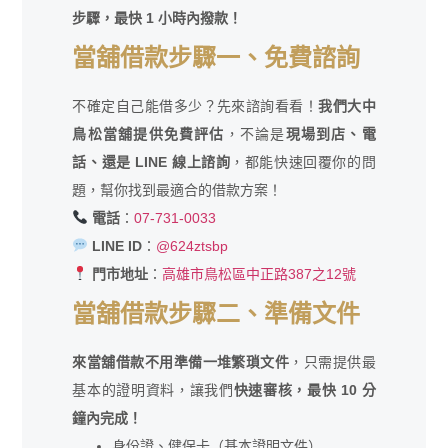
步驟，最快 1 小時內撥款！
當舖借款步驟一、免費諮詢
不確定自己能借多少？先來諮詢看看！
我們大中
鳥松當舖提供免費評估
，不論是
現場到店、電
話、還是 LINE 線上諮詢
，都能快速回覆你的問
題，幫你找到最適合的借款方案！
電話
：
07-731-0033
LINE ID
：
@624ztsbp
門市地址
：
高雄市鳥松區中正路387之12號
當舖借款步驟二、準備文件
來當舖借款不用準備一堆繁瑣文件
，只需提供最
基本的證明資料，讓我們
快速審核，最快 10 分
鐘內完成！
身份證、健保卡（基本證明文件）