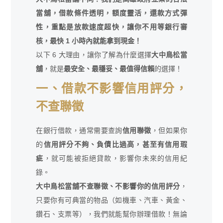
當舖，借款條件透明，額度靈活，還款方式彈
性，重點是放款速度超快，讓你不用等銀行審
核，最快 1 小時內就能拿到現金！
以下 6 大理由，讓你了解為什麼選擇
大中鳥松當
舖
，就是
最安全、最穩妥、最值得信賴
的選擇！
一、借款不影響信用評分，
不查聯徵
在銀行借款，通常需要查詢
信用聯徵
，但如果你
的
信用評分不夠、負債比過高，甚至有信用瑕
疵
，就可能被拒絕貸款，影響你未來的信用紀
錄。
大中鳥松當舖不查聯徵、不影響你的信用評分
，
只要你有可典當的物品（如機車、汽車、黃金、
鑽石、支票等），我們就能幫你辦理借款！無論