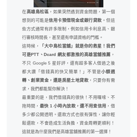
在
高雄鳥松區
，如果突然遇到資金問題，第一個
想到的可能是
信用卡預借現金或銀行貸款
。但這
些方式通常有許多限制，例如信用卡利息高、銀
行審核時間長，甚至還有申請資格的門檻。
這時候，
「大中鳥松當舖」就是你的救星！我們
可是PTT、Dcard 網友都激推的高雄當舖推薦
，
不只 Google 5 星好評，還有超多客人借過之後
都大讚「借錢真的快又簡單！」不管是
小額週
轉、創業資金，還是房屋土地貸款
，只要你有需
求，我們都能幫你解決！
最重要的是，我們借錢真的很快！不用囉嗦、不
拖時間，
最快 1 小時內放款，還不用查信用
，借
多少都公開透明。還款方式也很有彈性，讓你輕
鬆還款，不會造成生活負擔，資金周轉更順利！
這就是為什麼我們是高雄當舖推薦的第一選擇！