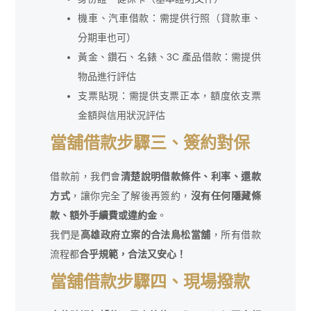
機車、汽車借款：需提供行照（貸款車、
分期車也可）
黃金、鑽石、名錶、3C 產品借款：需提供
物品進行評估
支票貼現：需提供支票正本，額度依支票
金額與信用狀況評估
當舖借款步驟三、簽約對保
借款前，我們會
清楚說明借款條件、利率、還款
方式
，讓你完全了解後再簽約，
沒有任何隱藏條
款、額外手續費或違約金
。
我們是
高雄政府立案的合法鳥松當舖
，所有借款
流程都
合乎規範，合法又安心！
當舖借款步驟四、現場撥款