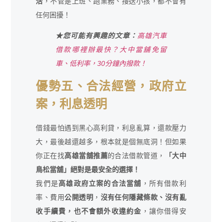
活
，不管是上班、跑業務、接送小孩，都不會有
任何困擾！
★您可能有興趣的文章：
高雄汽車
借款哪裡辦最快？大中當舖免留
車、低利率，30分鐘內撥款！
優勢五、合法經營，政府立
案，利息透明
借錢最怕遇到黑心高利貸，利息亂算，還款壓力
大，最後越還越多，根本就是個無底洞！但如果
你正在找
高雄當舖推薦
的合法借款管道，
「大中
鳥松當舖」絕對是最安全的選擇！
我們是
高雄政府立案的合法當舖
，所有借款利
率、費用
公開透明
，
沒有任何隱藏條款、沒有亂
收手續費，也不會額外收違約金
，讓你借得安