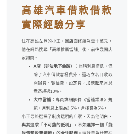
高雄汽車借款借款
實際經驗分享
住在高雄左營的小王，因店面修繕急需十萬元，
他在網路搜尋「高雄推薦當舖」後，前往幾間店
家詢問。
A店（非法地下金融）：
聲稱利息極低，但
除了汽車借款倉棧費外，還巧立名目收取
開辦費、徵信費、設定費，加總起來月息
竟然超過10%。
大中當舖：
專員詳細解釋《當舖業法》規
範，月利息上限為2.5%，倉棧費為5%。
小王最終選擇了制度透明的店家，因為他明白，
與其追求「不可能的低利」，不如選擇一個「能
說清楚收費邏輯」的合法夥伴。
這就是為什麼在