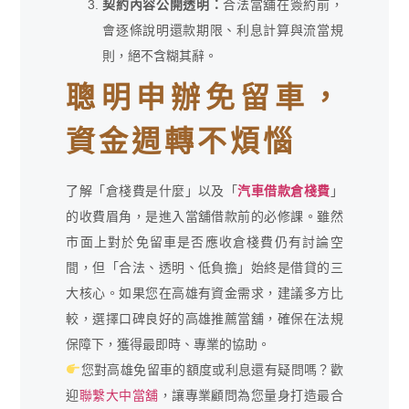
契約內容公開透明：
合法當舖在簽約前，
會逐條說明還款期限、利息計算與流當規
則，絕不含糊其辭。
聰明申辦免留車，
資金週轉不煩惱
了解「倉棧費是什麼」以及「
汽車借款倉棧費
」
的收費眉角，是進入當舖借款前的必修課。雖然
市面上對於免留車是否應收倉棧費仍有討論空
間，但「合法、透明、低負擔」始終是借貸的三
大核心。如果您在高雄有資金需求，建議多方比
較，選擇口碑良好的高雄推薦當舖，確保在法規
保障下，獲得最即時、專業的協助。
您對高雄免留車的額度或利息還有疑問嗎？歡
迎
聯繫大中當舖
，讓專業顧問為您量身打造最合