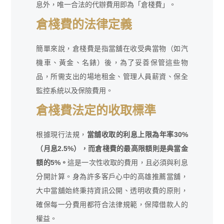
息外，唯一合法的代辦費用即為「倉棧費」。
倉棧費的法律定義
簡單來說，倉棧費是指當舖在收受典當物（如汽
機車、黃金、名錶）後，為了妥善保管這些物
品，所需支出的場地租金、管理人員薪資、保全
監控系統以及保險費用。
倉棧費法定的收取標準
根據現行法規，
當舖收取的利息上限為年率30%
（月息2.5%），而倉棧費的最高限額則是典當金
額的5%。
這是一次性收取的費用，且必須與利息
分開計算。身為許多客戶心中的高雄推薦當舖，
大中當舖始終秉持資訊公開、透明收費的原則，
確保每一分費用都符合法律規範，保障借款人的
權益。