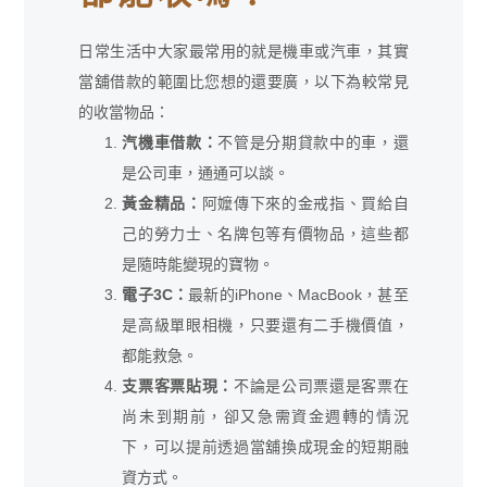
日常生活中大家最常用的就是機車或汽車，其實
當舖借款的範圍比您想的還要廣，以下為較常見
的收當物品：
汽機車借款：
不管是分期貸款中的車，還
是公司車，通通可以談。
黃金精品：
阿嬤傳下來的金戒指、買給自
己的勞力士、名牌包等有價物品，這些都
是隨時能變現的寶物。
電子3C：
最新的iPhone、MacBook，甚至
是高級單眼相機，只要還有二手機價值，
都能救急。
支票客票貼現：
不論是公司票還是客票在
尚未到期前，卻又急需資金週轉的情況
下，可以提前透過當舖換成現金的短期融
資方式。