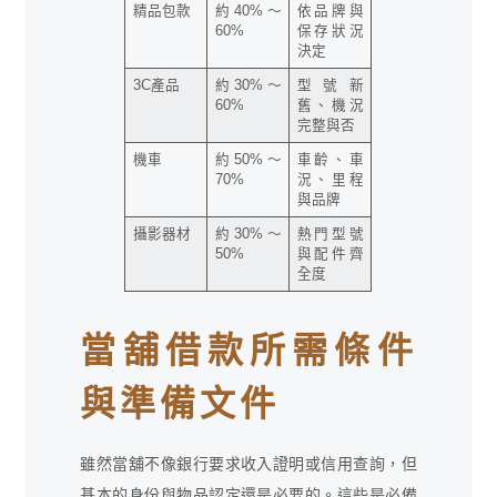
精品包款
約40%～
依品牌與
60%
保存狀況
決定
3C產品
約30%～
型號新
60%
舊、機況
完整與否
機車
約50%～
車齡、車
70%
況、里程
與品牌
攝影器材
約30%～
熱門型號
50%
與配件齊
全度
當舖借款所需條件
與準備文件
雖然當舖不像銀行要求收入證明或信用查詢，但
基本的身份與物品認定還是必要的。這些是必備