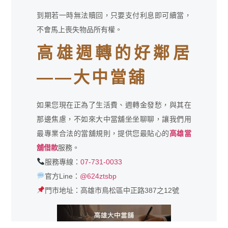
到期若一時無法贖回，只要支付利息即可續當，
不會馬上喪失物品所有權。
高雄週轉的好鄰居
——大中當舖
如果您現在正為了生活費、週轉金發愁，與其在
那邊焦慮，不如來大中當舖坐坐聊聊，讓我們用
最專業合法的當舖規則，提供您最貼心的
高雄當
舖借款
服務。
服務專線：
07-731-0033
官方Line：
@624ztsbp
門市地址：高雄市鳥松區中正路387之12號