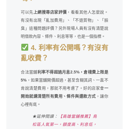
可以先
上網搜尋店家評價
，看看其他人怎麼說。
有沒有出現「亂加費用」、「不退質物」、「臉
臭」這種問題評價？另外現場人員有沒有清楚說
明借款內容、條件、利息等等，也是一個指標。
4. 利率有公開嗎？有沒有
亂收費？
合法當舖
利率不得超過月息2.5%，倉棧費上限是
5%
，如果當舖開價超過，甚至含糊其詞、一直不
肯說清楚費用，那就不用考慮了。好的店家會
一
開始就講清楚所有費用、條件與還款方式
，讓你
心裡有底。
★延伸閱讀：
【高雄當舖推薦】鳥
松區人氣第一，額度高、利息低，