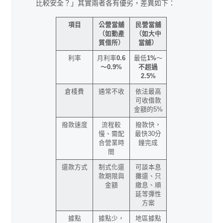
比較安全？」其實兩者各有優劣，差異如下：
項目
公營當舖
民營當舖
（如動產
（如大中
質借所）
當舖）
利率
月利率
0.6
最低
1%
～
～0.9%
不超過
2.5%
倉棧費
通常不收
依法最高
可收借款
金額的5%
撥款速度
流程較
撥款快，
慢、需配
最快30分
合營業時
鐘完成
間
還款方式
制式化還
可談本息
款期限與
攤還、只
金額
繳息、順
延等彈性
方案
據點
據點少，
地區據點