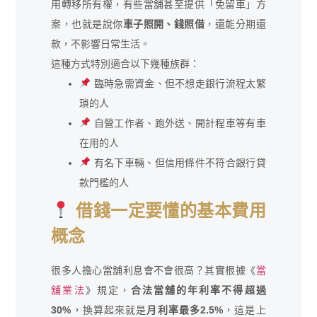
用轉移所有權，有些當舖甚至提供「免留車」方
案，也就是說你
車子照開、錢照借
，還能分期還
款，不影響日常生活。
這種方式特別適合以下幾種族群：
臨時急需資金、但不想走銀行流程太繁
瑣的人
自營工作者、跑外送、開計程車等有車
在用的人
有名下車輛、但信用條件不符合銀行貸
款門檻的人
借錢一定要懂的基本費用
概念
很多人擔心當舖利息會不會很高？其實根據《
當
舖業法
》規定，
合法當舖的年利率不得超過
30%
，換算起來就是
月利率最多2.5%
，這是上