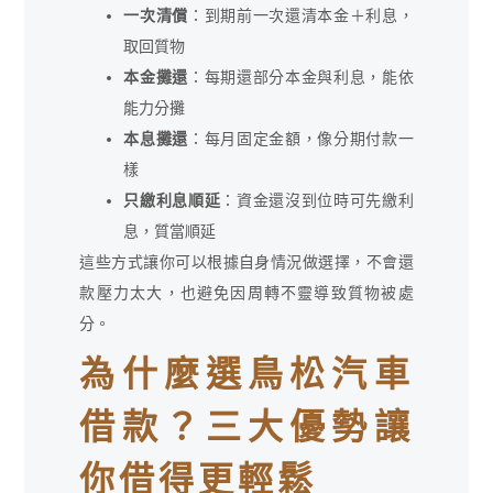
一次清償
：到期前一次還清本金＋利息，
取回質物
本金攤還
：每期還部分本金與利息，能依
能力分攤
本息攤還
：每月固定金額，像分期付款一
樣
只繳利息順延
：資金還沒到位時可先繳利
息，質當順延
這些方式讓你可以根據自身情況做選擇，不會還
款壓力太大，也避免因周轉不靈導致質物被處
分。
為什麼選鳥松汽車
借款？三大優勢讓
你借得更輕鬆