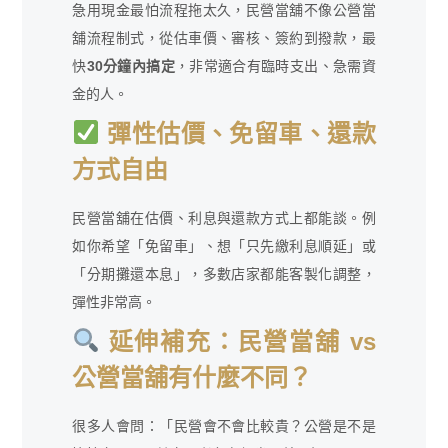
急用現金最怕流程拖太久，民營當舖不像公營當
舖流程制式，從估車價、審核、簽約到撥款，最
快
30分鐘內搞定
，非常適合有臨時支出、急需資
金的人。
彈性估價、免留車、還款
方式自由
民營當舖在估價、利息與還款方式上都能談。例
如你希望「免留車」、想「只先繳利息順延」或
「分期攤還本息」，多數店家都能客製化調整，
彈性非常高。
延伸補充：民營當舖 vs
公營當舖有什麼不同？
很多人會問：「民營會不會比較貴？公營是不是