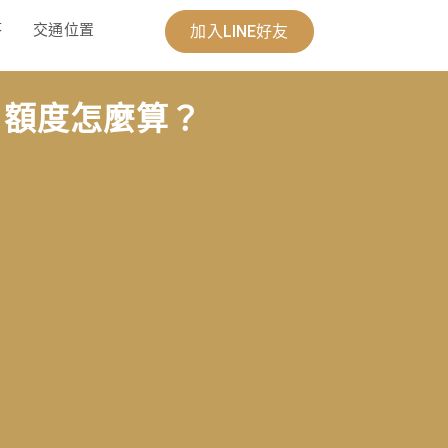
答
交通位置
加入LINE好友
？額度怎麼算？