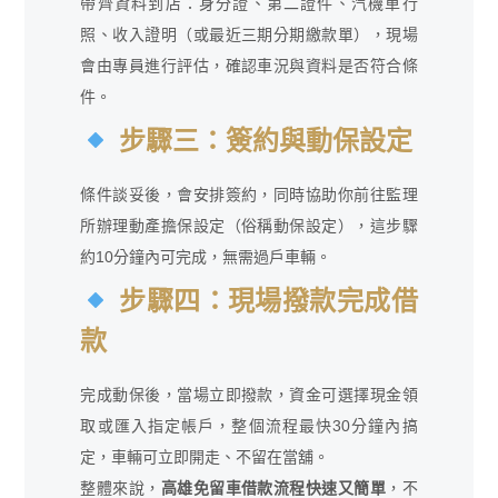
帶齊資料到店：身分證、第二證件、汽機車行
照、收入證明（或最近三期分期繳款單），現場
會由專員進行評估，確認車況與資料是否符合條
件。
步驟三：簽約與動保設定
條件談妥後，會安排簽約，同時協助你前往監理
所辦理動產擔保設定（俗稱動保設定），這步驟
約10分鐘內可完成，無需過戶車輛。
步驟四：現場撥款完成借
款
完成動保後，當場立即撥款，資金可選擇現金領
取或匯入指定帳戶，整個流程最快30分鐘內搞
定，車輛可立即開走、不留在當舖。
整體來說，
高雄免留車借款流程快速又簡單
，不