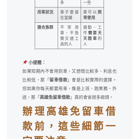
多
一些
用車狀況
車子要留
車可以
照
在當舖
常使用
適合族群
不常用
通勤、工
車、不急
作
需要天
需交通工
天開車
的
具的人
人
小提醒：
如果短期內不會用到車，又想借比較多、利息也
比較低，那「
留車借款
」會是比較實際的選擇。
但如果你每天都要用車，像是上班、跑業務、外
送，那「
高雄免留車借款
」真的會省很多麻煩。
辦理高雄免留車借
款前，這些細節一