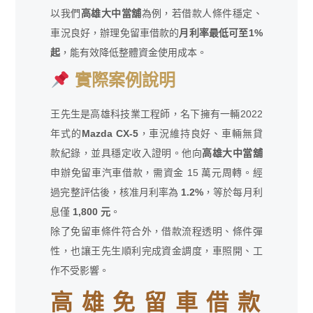
以我們
高雄大中當舖
為例，若借款人條件穩定、
車況良好，辦理免留車借款的
月利率最低可至1%
起
，能有效降低整體資金使用成本。
實際案例說明
王先生是高雄科技業工程師，名下擁有一輛2022
年式的
Mazda CX-5
，車況維持良好、車輛無貸
款紀錄，並具穩定收入證明。他向
高雄大中當舖
申辦免留車汽車借款，需資金 15 萬元周轉。經
過完整評估後，核准月利率為
1.2%
，等於每月利
息僅
1,800 元
。
除了免留車條件符合外，借款流程透明、條件彈
性，也讓王先生順利完成資金調度，車照開、工
作不受影響。
高雄免留車借款