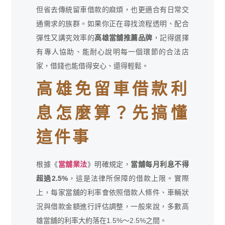
但省去傳統留車借款的麻煩，也更適合有日常交
通需求的族群。如果你正在尋找流程透明、配合
彈性又講究效率的
高雄當舖推薦品牌
，記得選擇
有專人協助、能耐心說明每一個環節的合法店
家，借錢也能借得安心、還得輕鬆。
高雄免留車借款利
息怎麼算？先搞懂
這件事
根據《
當舖業法
》明確規定，
當舖每月利息不得
超過2.5%
，這是法律所保障的借款上限。實際
上，每家當舖的利率會依照借款人條件、車輛狀
況與借款金額進行評估調整，一般來說，多數高
雄當舖的利率大約落在1.5%～2.5%之間。