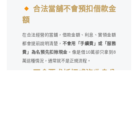
合法當舖不會預扣借款金
額
在合法經營的當舖，借款金額、利息、實領金額
都會提前說明清楚，
不會用「手續費」或「服務
費」為名預先扣除現金
。像是借10萬卻只拿到8
萬這種情況，通常就不是正規流程。
不會要求抵押或沒收身分
證件
辦理
高雄免留車借款
時，只需核對身分證，
不會
要求你抵押或留下證件當擔保
。若遇到要求壓證
件的情況，極有可能涉及不合法操作，應提高警
覺。