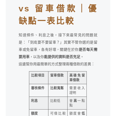
vs 留車借款｜優
缺點一表比較
知道條件、利息之後，接下來最常見的問題就
是：「到底要不要留車？」其實不管你選的是留
車或免留車，各有好壞，關鍵在於你
是否每天需
要用車
，以及你
能提供的資料是否充足
。
這邊幫你用最簡單的方式整理兩種借款的差異：
比較項目
留車借款
高雄免留
車借款
審核條件
比較寬鬆
需要收入
證明
利息
比較低
會
高
一點
點
額度
可借比較
額度會
低