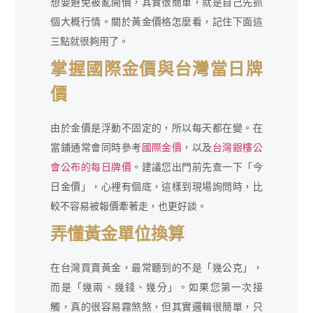
想要避免被亂開價，其實很簡單，就是自己先抓
個大概行情。關於黃金價格怎麼看，記住下面這
三點就很夠用了。
掌握國際金價與台灣當日牌
價
由於金價是浮動不固定的，所以每天都在變。在
當鋪通常會同時參考
國際金價
，以及
台灣銀樓公
會公布的每日牌價
。建議您出門前先查一下「今
日金價」，心裡有個底，這樣到現場詢問時，比
較不容易被報價牽著走，也更好談。
弄懂黃金單位換算
在台灣買賣黃金，最常聽到的不是「幾公克」，
而是「幾兩、幾錢、幾分」。如果您第一次接
觸，真的很容易霧煞煞，但其實邏輯很簡單，只