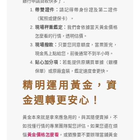
銀行申請貸款快多了：
帶雙證件：
請記得帶身份證及第二證件
（駕照或健保卡）。
現場秤重鑑定：
我們會依據當天黃金價格
怎麼看的行情，透明估價。
現場撥款：
只要您同意額度，當票簽完，
現金馬上點給您，前後通常不到半小時。
貼心加分項：
若能提供原購買單據（銀樓
保單）或原廠盒裝，鑑定速度會更快。
精明運用黃金，資
金週轉更安心！
黃金本來就是拿來應急用的，與其隨便賣掉，不
如找懂行情的專業團隊幫您評估。如果您還在煩
惱
黃金價格怎麼看
，或猶豫要不要辦理當鋪黃金