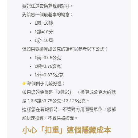
要記住這套換算規則就好。
先給您一個最基本的概念：
1兩=10錢
1錢=10分
1分=10厘
但如果要換算成公克的話可以參考以下公式：
1兩≈37.5公克
1錢≈3.75公克
1分≈0.375公克
舉個例子比較好懂：
如果您的金飾是「3錢5分」，換算成公克大約就
是：3.5錢×3.75公克≈13.125公克。
這樣您在看報價時，不管對方用哪種單位，您都
能快速換算，不容易被搞混。
小心「扣重」這個隱藏成本