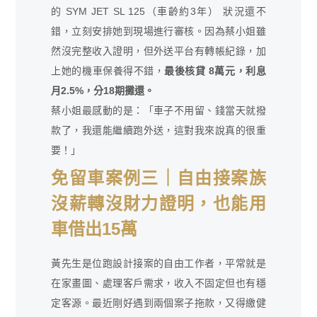
的 SYM JET SL 125（車齡約3年） 狀況還不
錯，立刻安排她到現場進行審核。因為蔡小姐雖
然沒完整收入證明，但外送平台有轉帳紀錄，加
上她的機車保養得不錯，
最後核貸 8萬元，利息
月2.5%，分18期攤還。
蔡小姐最感動的是：「車子不用留、錢當天就撥
款了，我還能繼續跑外送，這對我來說真的很重
要！」
免留車案例三｜自由接案族
沒薪轉沒財力證明，也能用
車借出15萬
黃先生是位跑設計接案的自由工作者，平常就是
在家畫圖、處理客戶需求，收入不固定但也有穩
定客源。最近剛好遇到兩個案子拖款，又得繳健