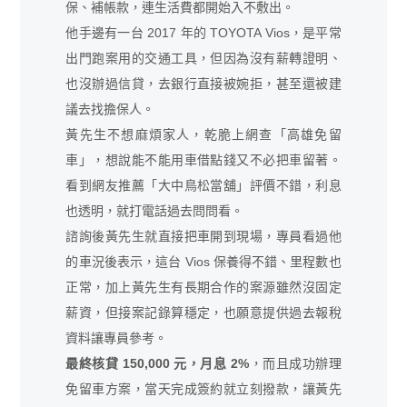
保、補帳款，連生活費都開始入不敷出。
他手邊有一台 2017 年的 TOYOTA Vios，是平常
出門跑案用的交通工具，但因為沒有薪轉證明、
也沒辦過信貸，去銀行直接被婉拒，甚至還被建
議去找擔保人。
黃先生不想麻煩家人，乾脆上網查「高雄免留
車」，想說能不能用車借點錢又不必把車留著。
看到網友推薦「大中鳥松當舖」評價不錯，利息
也透明，就打電話過去問問看。
諮詢後黃先生就直接把車開到現場，專員看過他
的車況後表示，這台 Vios 保養得不錯、里程數也
正常，加上黃先生有長期合作的案源雖然沒固定
薪資，但接案記錄算穩定，也願意提供過去報稅
資料讓專員參考。
最終核貸 150,000 元，月息 2%
，而且成功辦理
免留車方案，當天完成簽約就立刻撥款，讓黃先