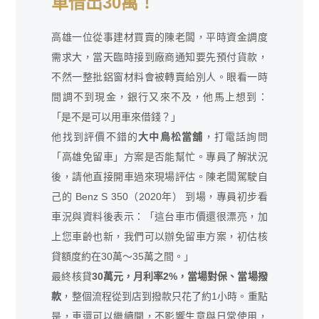
車借出30萬！
高雄一位從事建材買賣的陳老闆，平時資金調度
需求大，當天臨時接到廠商通知要先預付貨款，
不然一整批鋁窗材料會被轉賣給別人。眼看一時
間調不到現金，銀行又來不及，他馬上想到：
「是不是可以用車來借錢？」
他找到評價不錯的
大中鳥松當舖
，打電話詢問
「高雄免留車」方案是否能幫忙。專員了解狀況
後，請他直接開車過來現場評估。陳老闆駕駛自
己的 Benz S 350（2020年） 到場，專員初步看
車況與資料後表示：「這台車市價還很漂亮，加
上您車齡也新，我們可以辦免留車方案，初估核
貸額度約在30萬～35萬之間。」
最終核貸
30萬元，月利率2%，當場對保、當場撥
款
，整個流程從到店到撥款只花了約1小時。重點
是，車還可以繼續開，不影響生意與日常使用，