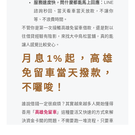
服務速度快，問什麼都能馬上回應：
LINE
諮詢秒回、當天看車當天放款，不讓你
等、不浪費時間。
不管你是第一次接觸高雄免留車借款，還是對以
往借貸經驗有陰影，來找大中鳥松當舖，真的能
讓人感覺比較安心。
月息1%起，高雄
免留車當天撥款，
不囉唆！
誰說借錢一定很麻煩？其實越來越多人開始懂得
善用「
高雄免留車
」這種靈活又快速的方式來解
決資金卡關的問題，不需要跑一堆流程，只要車
還在、文件備齊，當天辦完當天就能拿到錢。