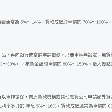
常為 5%～14%，貸款成數約車價的 70%～100%
。
押品，再向銀行或當舖申請借款。只要車輛無設定、無貸
2%～30%），核貸金額約車價的 80%～150%。最大優
再以車作擔保，向原貸款機構或其他融資公司申請額外資
率多介於 年息 5%～16%，貸款成數通常為車價的 8