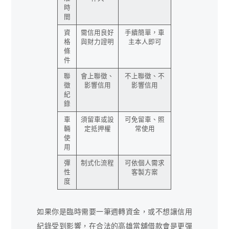
時
間
資
需信用良好
手續簡單，車
格
與財力證明
主本人即可
條
件
聯
會上聯徵、
不上聯徵、不
徵
影響信用
影響信用
紀
錄
車
須留車或設
可免留車、照
輛
定抵押權
常使用
使
用
彈
制式化流程
可依個人需求
性
客製方案
度
如果你是臨時需要一筆週轉資金，或不想讓信用
紀錄受到影響，在合法的高雄當舖借款會是更彈