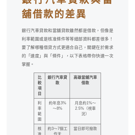
舖借款的差異
銀行汽車貸款和當舖貸款雖然都是借款，但像是
利率範圍或是核准條件等等細部資料都差很多！
要了解哪種借貸方式更適合自己，關鍵在於需求
的「速度」與「條件」，以下表格帶你快速一次
掌握。
比
銀行汽車貸
高雄當舖汽車
較
款
借款
項
目
利
約年息3%
月息約1%～
率
～8%
2.5%（視車
範
況）
圍
核
約3～7個工
當日即可撥款
准
作天