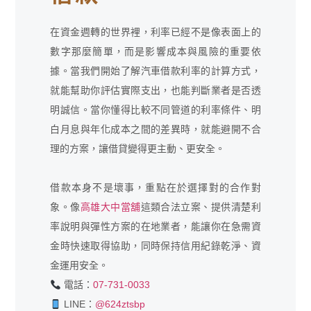
在資金週轉的世界裡，利率已經不是像表面上的
數字那麼簡單，而是影響成本與風險的重要依
據。當我們開始了解汽車借款利率的計算方式，
就能幫助你評估實際支出，也能判斷業者是否透
明誠信。當你懂得比較不同管道的利率條件、明
白月息與年化成本之間的差異時，就能避開不合
理的方案，讓借貸變得更主動、更安全。
借款本身不是壞事，重點在於選擇對的合作對
象。像
高雄大中當舖
這類合法立案、提供清楚利
率說明與彈性方案的在地業者，能讓你在急需資
金時快速取得協助，同時保持信用紀錄乾淨、資
金運用安全。
電話：
07-731-0033
LINE：
@624ztsbp