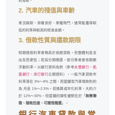
對寬鬆。
2. 汽車的殘值與車齡
車況越新、保養良好、車種熱門，通常能獲得較
低的利率與較高的核准金額。
3. 借款性質與還款期限
短期借款利率會略高於長期貸款，但整體利息支
出反而更低；若採分期償還，部分業者會依期數
浮動利率。以銀行資料為例（參考
永豐銀行
、
凱
基銀行
、
渣打銀行
公開資料），一般汽車貸款年
利率落在 3%～8% 之間，而當舖型汽車借款則約
為 月息 1%～2.5%。若換算成年化利率，大約介
於 12%～30%，但當舖的彈性優勢在於「
無需聯
徵、撥款迅速、可隨借隨還
」。
銀行汽車貸款與當