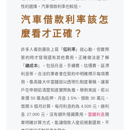
性的選擇，汽車借款利率也較低。
汽車借款利率該怎
麼看才正確？
許多人看到廣告上寫「
低利率
」就心動，但實際
簽約時才發現還有其他費用。正確做法是了解
「
總成本
」，包括月息、手續費、估價費、延滯
利息等。合法的業者會在契約中明確標示每項費
用，像高雄大中當舖就以透明化制度著稱，讓客
戶在申辦前清楚知道實際負擔。舉例來說，若以
車價 50 萬為抵押、月息 1.5%、借款 30 萬元、
借期 6 個月計算，每月利息約為 4,500 元，總利
息 27,000 元，沒有額外隱藏費用。
當鋪利息
簡
單明確計算方式，能讓借款人提前規劃還款，不