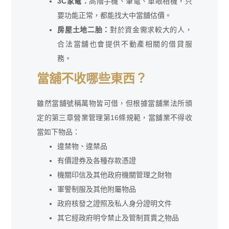
3C家電：
高階手機、筆電、單眼相機，只
要功能正常，都能找大中當舖估價。
房屋土地二胎：
對於資金需求較大的人，
合法當舖也會提供不動產相關的借貸服
務。
當舖不收哪些東西？
雖然當舖號稱萬物皆可借，但根據當舖業法所頒
定的第三章營業管理第16條規範，當舖業不得收
當如下物品：
違禁物、違禁品
有價證券及各種存款憑證
機關印信及其他政府機關管理之財物
軍警制服及其他附屬物品
政府核發之證照及私人身分證明文件
其它經政府明令禁止及管制買賣之物品