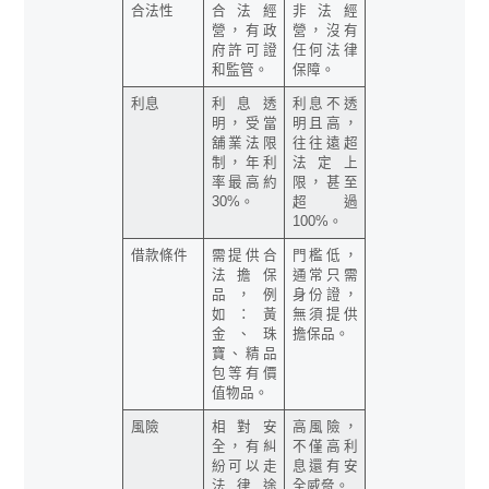
合法性
合法經
非法經
營，有政
營，沒有
府許可證
任何法律
和監管。
保障。
利息
利息透
利息不透
明，受當
明且高，
舖業法限
往往遠超
制，年利
法定上
率最高約
限，甚至
30%。
超過
100%。
借款條件
需提供合
門檻低，
法擔保
通常只需
品，例
身份證，
如：黃
無須提供
金、珠
擔保品。
寶、精品
包等有價
值物品。
風險
相對安
高風險，
全，有糾
不僅高利
紛可以走
息還有安
法律途
全威脅。