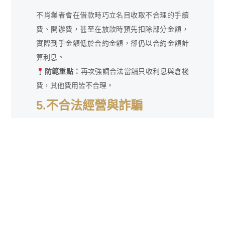
不肖業者會在借款時巧立名目收取不合理的手續
費、開辦費，甚至在放款時預先扣除部分金額，
實際到手金額低於合約金額，卻仍以合約金額計
算利息。
防範重點：
再次強調合法當舖只收利息與倉棧
費，其他費用皆不合理。
5.不合法經營與詐騙
部分業者假冒合法當舖，實為高利貸或地下錢
莊，甚至要求先付申辦費、保證金後失聯，或以
不實廣告誘騙借款人。
防範重點：
選擇有實體店面、公開展示營業執
照的合法當舖，並查詢政府登記資料。
6.非法證件借款與個資風險